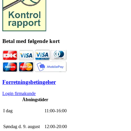
Betal med følgende kort
Forretningsbetingelser
Login firmakunde
Åbningstider
I dag
11
:
0
0
-
16
:
0
0
Søndag d. 9. august
12
:
0
0
-
20
:
0
0