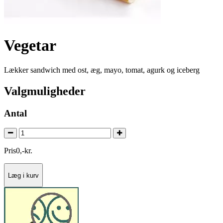
Vegetar
Lækker sandwich med ost, æg, mayo, tomat, agurk og iceberg
Valgmuligheder
Antal
Pris
0
,
-
kr.
Læg i kurv