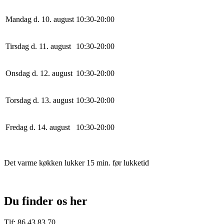
Mandag d. 10. august
10
:
30
-
20
:
0
0
Tirsdag d. 11. august
10
:
30
-
20
:
0
0
Onsdag d. 12. august
10
:
30
-
20
:
0
0
Torsdag d. 13. august
10
:
30
-
20
:
0
0
Fredag d. 14. august
10
:
30
-
20
:
0
0
Det varme køkken lukker 15 min. før lukketid
Du finder os her
Tlf: 86 43 83 70