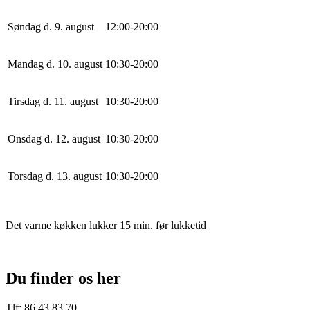
Søndag d. 9. august
12
:
0
0
-
20
:
0
0
Mandag d. 10. august
10
:
30
-
20
:
0
0
Tirsdag d. 11. august
10
:
30
-
20
:
0
0
Onsdag d. 12. august
10
:
30
-
20
:
0
0
Torsdag d. 13. august
10
:
30
-
20
:
0
0
Det varme køkken lukker 15 min. før lukketid
Du finder os her
Tlf: 86 43 83 70