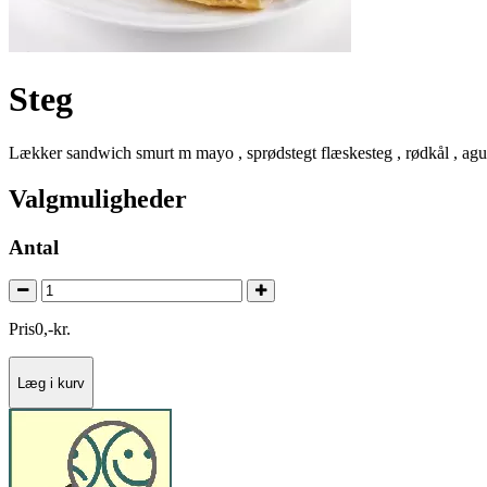
Steg
Lækker sandwich smurt m mayo , sprødstegt flæskesteg , rødkål , agu
Valgmuligheder
Antal
Pris
0
,
-
kr.
Læg i kurv