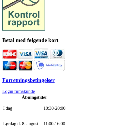
Betal med følgende kort
Forretningsbetingelser
Login firmakunde
Åbningstider
I dag
10
:
30
-
20
:
0
0
Lørdag d. 8. august
11
:
0
0
-
16
:
0
0