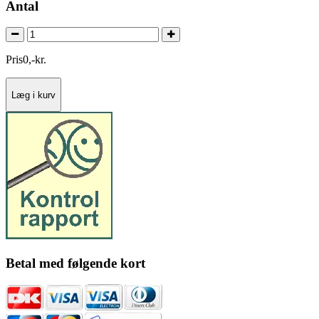
Antal
Pris
0
,
-
kr.
Læg i kurv
Betal med følgende kort