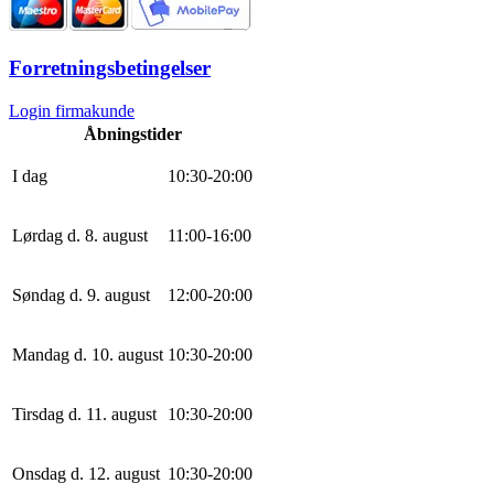
Forretningsbetingelser
Login firmakunde
Åbningstider
I dag
10
:
30
-
20
:
0
0
Lørdag d. 8. august
11
:
0
0
-
16
:
0
0
Søndag d. 9. august
12
:
0
0
-
20
:
0
0
Mandag d. 10. august
10
:
30
-
20
:
0
0
Tirsdag d. 11. august
10
:
30
-
20
:
0
0
Onsdag d. 12. august
10
:
30
-
20
:
0
0