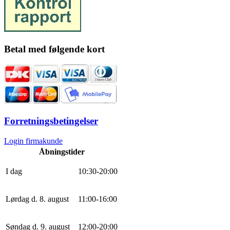
Betal med følgende kort
Forretningsbetingelser
Login firmakunde
Åbningstider
I dag
10
:
30
-
20
:
0
0
Lørdag d. 8. august
11
:
0
0
-
16
:
0
0
Søndag d. 9. august
12
:
0
0
-
20
:
0
0