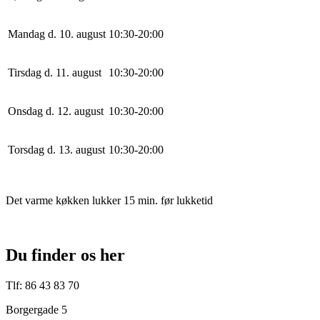
Mandag d. 10. august
10
:
30
-
20
:
0
0
Tirsdag d. 11. august
10
:
30
-
20
:
0
0
Onsdag d. 12. august
10
:
30
-
20
:
0
0
Torsdag d. 13. august
10
:
30
-
20
:
0
0
Det varme køkken lukker 15 min. før lukketid
Du finder os her
Tlf: 86 43 83 70
Borgergade 5