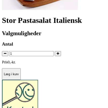
Stor Pastasalat Italiensk
Valgmuligheder
Antal
Pris
0
,
-
kr.
Læg i kurv