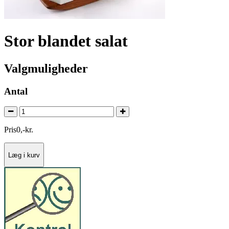
Stor blandet salat
Valgmuligheder
Antal
Pris
0
,
-
kr.
Læg i kurv