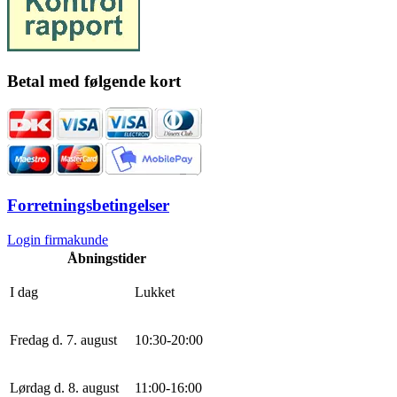
Betal med følgende kort
Forretningsbetingelser
Login firmakunde
Åbningstider
I dag
Lukket
Fredag d. 7. august
10
:
30
-
20
:
0
0
Lørdag d. 8. august
11
:
0
0
-
16
:
0
0