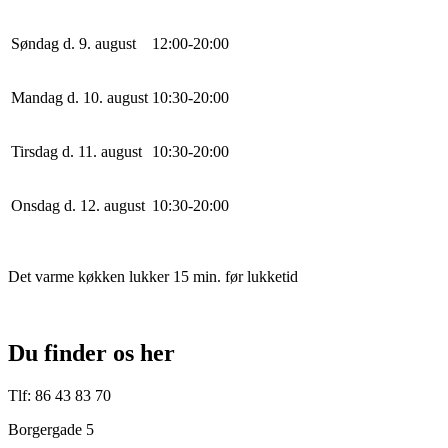
Søndag d. 9. august
12
:
0
0
-
20
:
0
0
Mandag d. 10. august
10
:
30
-
20
:
0
0
Tirsdag d. 11. august
10
:
30
-
20
:
0
0
Onsdag d. 12. august
10
:
30
-
20
:
0
0
Det varme køkken lukker 15 min. før lukketid
Du finder os her
Tlf: 86 43 83 70
Borgergade 5