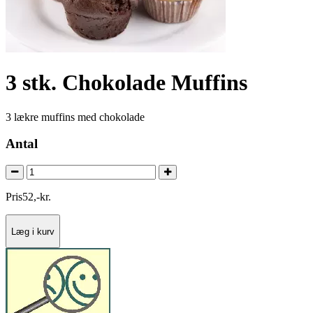
3 stk. Chokolade Muffins
3 lækre muffins med chokolade
Antal
Pris
52
,
-
kr.
Læg i kurv