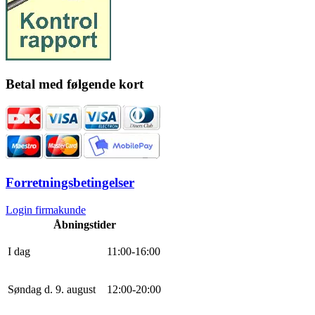
Betal med følgende kort
Forretningsbetingelser
Login firmakunde
Åbningstider
I dag
11
:
0
0
-
16
:
0
0
Søndag d. 9. august
12
:
0
0
-
20
:
0
0