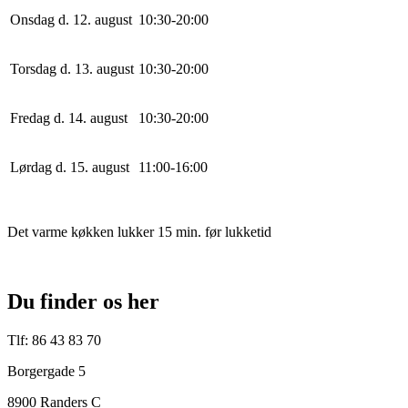
Onsdag d. 12. august
10
:
30
-
20
:
0
0
Torsdag d. 13. august
10
:
30
-
20
:
0
0
Fredag d. 14. august
10
:
30
-
20
:
0
0
Lørdag d. 15. august
11
:
0
0
-
16
:
0
0
Det varme køkken lukker 15 min. før lukketid
Du finder os her
Tlf: 86 43 83 70
Borgergade 5
8900 Randers C