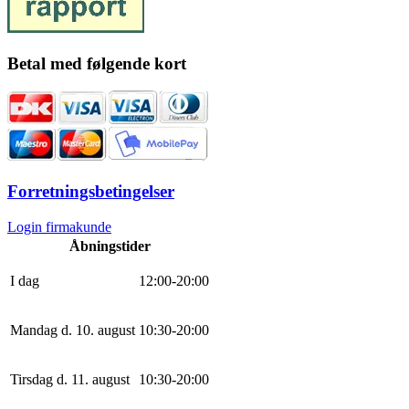
Betal med følgende kort
Forretningsbetingelser
Login firmakunde
Åbningstider
I dag
12
:
0
0
-
20
:
0
0
Mandag d. 10. august
10
:
30
-
20
:
0
0
Tirsdag d. 11. august
10
:
30
-
20
:
0
0