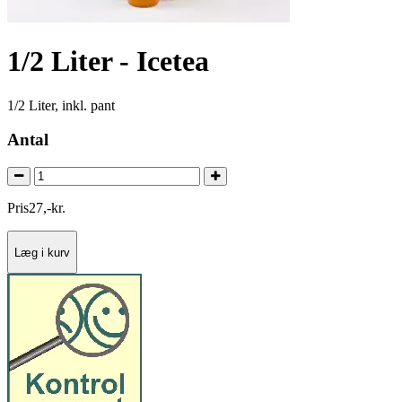
1/2 Liter - Icetea
1/2 Liter, inkl. pant
Antal
Pris
27
,
-
kr.
Læg i kurv